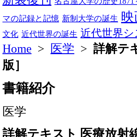
名古屋大学の歴史1871～
映
マの記録と記憶
新制大学の誕生
近代世界シ
文化
近代世界の誕生
Home
>
医学
>
詳解テ
版］
書籍紹介
医学
詳解テキスト 医療放射