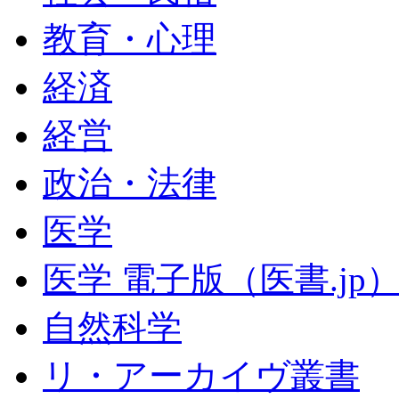
教育・心理
経済
経営
政治・法律
医学
医学 電子版（医書.jp
自然科学
リ・アーカイヴ叢書