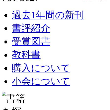
過去1年間の新刊
書評紹介
受賞図書
教科書
購入について
小会について