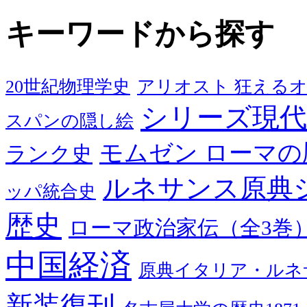
キーワードから探す
20世紀物理学史
アリオスト 狂える
シリーズ現代
スパンの隠し絵
モムゼン ローマの
ランク史
ルネサンス原典
ッパ統合史
歴史
ローマ政治家伝（全3巻
中国経済
原典イタリア・ルネ
新装復刊