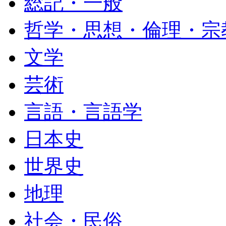
総記・一般
哲学・思想・倫理・宗
文学
芸術
言語・言語学
日本史
世界史
地理
社会・民俗