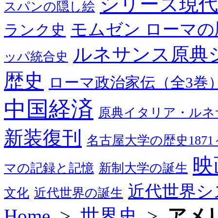
シリーズ現代
スパンの隠し絵
モムゼン ローマの
ランク史
ルネサンス原典
ッパ統合史
歴史
ローマ政治家伝（全3巻
中国経済
原典イタリア・ルネ
新装復刊
名古屋大学の歴史1871～
映
マの記録と記憶
新制大学の誕生
近代世界シ
文化
近代世界の誕生
Home
>
世界史
>
アメ