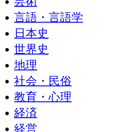
芸術
言語・言語学
日本史
世界史
地理
社会・民俗
教育・心理
経済
経営