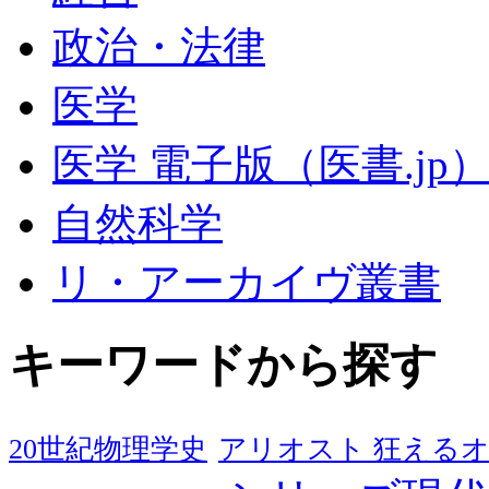
政治・法律
医学
医学 電子版（医書.jp
自然科学
リ・アーカイヴ叢書
キーワードから探す
20世紀物理学史
アリオスト 狂える