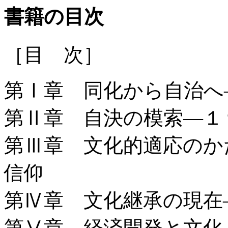
書籍の目次
［目 次］
第Ⅰ章 同化から自治へ
第Ⅱ章 自決の模索―１
第Ⅲ章 文化的適応のか
信仰
第Ⅳ章 文化継承の現在
第Ⅴ章 経済開発と文化