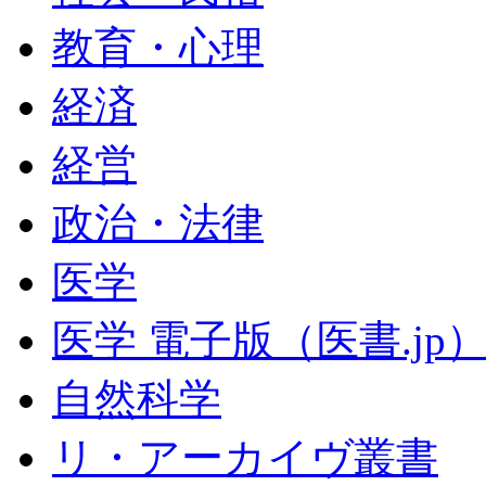
教育・心理
経済
経営
政治・法律
医学
医学 電子版（医書.jp
自然科学
リ・アーカイヴ叢書