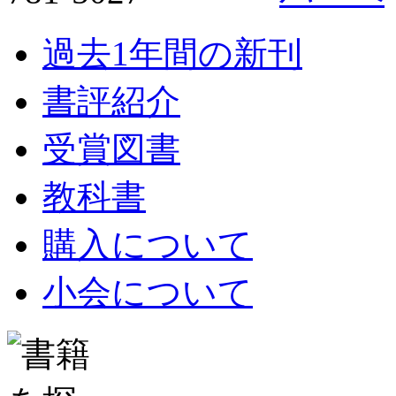
過去1年間の新刊
書評紹介
受賞図書
教科書
購入について
小会について