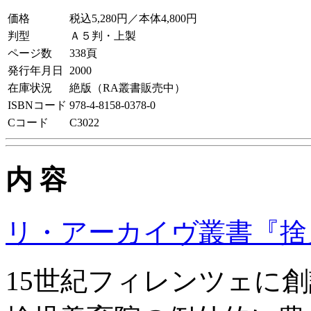
価格
税込5,280円／本体4,800円
判型
Ａ５判・上製
ページ数
338頁
発行年月日
2000
在庫状況
絶版（RA叢書販売中）
ISBNコード
978-4-8158-0378-0
Cコード
C3022
内 容
リ・アーカイヴ叢書『捨
15世紀フィレンツェに