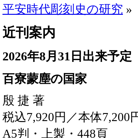
平安時代彫刻史の研究
»
近刊案内
2026年8月31日出来予定
百寮蒙塵の国家
殷 捷 著
税込7,920円／本体7,200
A5判・上製・448頁