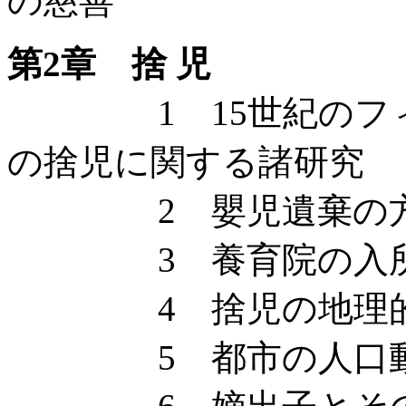
の慈善
第2章 捨 児
1 15世紀のフィ
の捨児に関する諸研究
2 嬰児遺棄の
3 養育院の入所者
4 捨児の地理的
5 都市の人口動