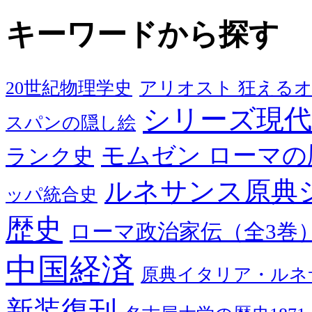
キーワードから探す
20世紀物理学史
アリオスト 狂える
シリーズ現代
スパンの隠し絵
モムゼン ローマの
ランク史
ルネサンス原典
ッパ統合史
歴史
ローマ政治家伝（全3巻
中国経済
原典イタリア・ルネ
新装復刊