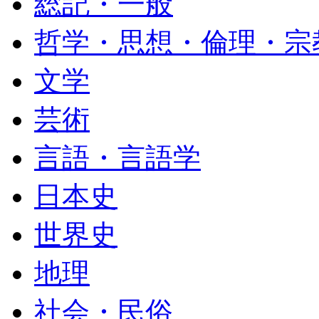
総記・一般
哲学・思想・倫理・宗
文学
芸術
言語・言語学
日本史
世界史
地理
社会・民俗