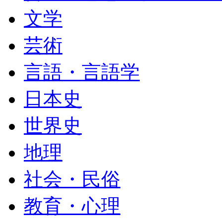
文学
芸術
言語・言語学
日本史
世界史
地理
社会・民俗
教育・心理