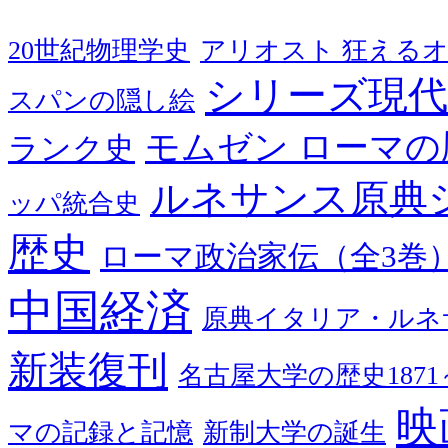
20世紀物理学史
アリオスト 狂える
シリーズ現代
スパンの隠し絵
モムゼン ローマの
ランク史
ルネサンス原典
ッパ統合史
歴史
ローマ政治家伝（全3巻
中国経済
原典イタリア・ルネ
新装復刊
名古屋大学の歴史1871～
映
マの記録と記憶
新制大学の誕生