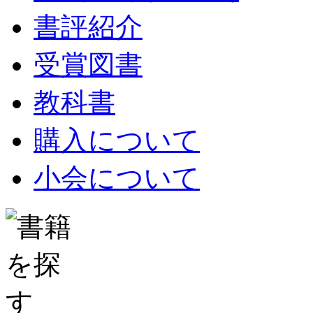
書評紹介
受賞図書
教科書
購入について
小会について