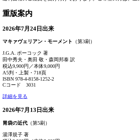
重版案内
2026年7月24日出来
マキァヴェリアン・モーメント
（第3刷）
J.G.A. ポーコック 著
田中秀夫・奥田 敬・森岡邦泰 訳
税込9,900円／本体9,000円
A5判・上製・718頁
ISBN 978-4-8158-1252-2
Cコード 3031
詳細を見る
2026年7月13日出来
胃袋の近代
（第5刷）
湯澤規子 著