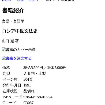
書籍紹介
言語・言語学
ロシア中世文法史
山口 巌 著
価格
税込5,500円／本体5,000円
判型
Ａ５判・上製
ページ数
304頁
発行年月日
1991
在庫状況
品切れ
ISBNコード
978-4-8158-0156-4
Cコード
C3087