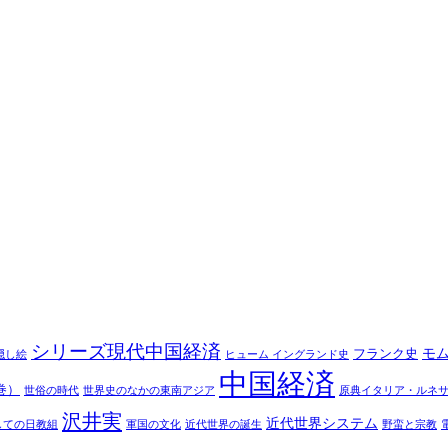
シリーズ現代中国経済
モ
フランク史
隠し絵
ヒューム イングランド史
中国経済
巻）
世俗の時代
世界史のなかの東南アジア
原典イタリア・ルネ
沢井実
近代世界システム
しての日教組
軍国の文化
近代世界の誕生
野蛮と宗教