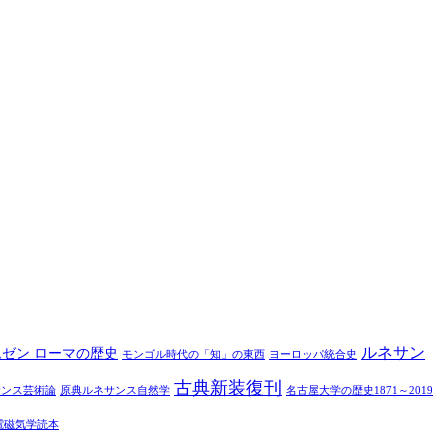
ルネサン
ムゼン ローマの歴史
モンゴル時代の「知」の東西
ヨーロッパ統合史
古典新装復刊
サンス芸術論
原典ルネサンス自然学
名古屋大学の歴史1871～2019
電磁気学読本