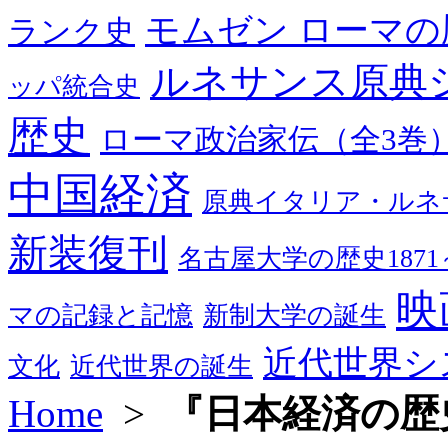
モムゼン ローマの
ランク史
ルネサンス原典
ッパ統合史
歴史
ローマ政治家伝（全3巻
中国経済
原典イタリア・ルネ
新装復刊
名古屋大学の歴史1871～
映
マの記録と記憶
新制大学の誕生
近代世界シ
文化
近代世界の誕生
Home
>
『日本経済の歴