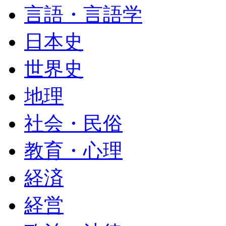
言語・言語学
日本史
世界史
地理
社会・民俗
教育・心理
経済
経営