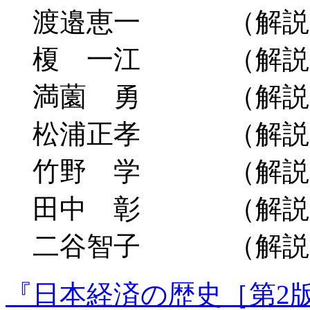
渡邉恵一 （解説Ⅲ
榎 一江 （解説Ⅲ
満薗 勇 （解説Ⅲ
松浦正孝 （解説Ⅲ
竹野 学 （解説Ⅲ
田中 彰 （解説Ⅲ
二谷智子 （解説Ⅲ
『日本経済の歴史［第2