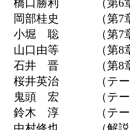
橋口勝利 （第6
岡部桂史 （第7
小堀 聡 （第7章、
山口由等 （第8
石井 晋 （第8
桜井英治 （テー
鬼頭 宏 （テー
鈴木 淳 （テー
中村修也 （解説Ⅰ