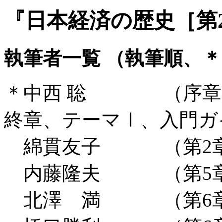
『日本経済の歴史［第
執筆者一覧 （執筆順、
＊中西 聡 （序章、
終章、テーマⅠ、入門ガ
綿貫友子 （第2
内藤隆夫 （第5
北澤 満 （第6