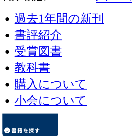
過去1年間の新刊
書評紹介
受賞図書
教科書
購入について
小会について