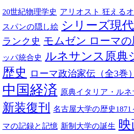
20世紀物理学史
アリオスト 狂える
シリーズ現代
スパンの隠し絵
モムゼン ローマの
ランク史
ルネサンス原典
ッパ統合史
歴史
ローマ政治家伝（全3巻
中国経済
原典イタリア・ルネ
新装復刊
名古屋大学の歴史1871～
映
マの記録と記憶
新制大学の誕生