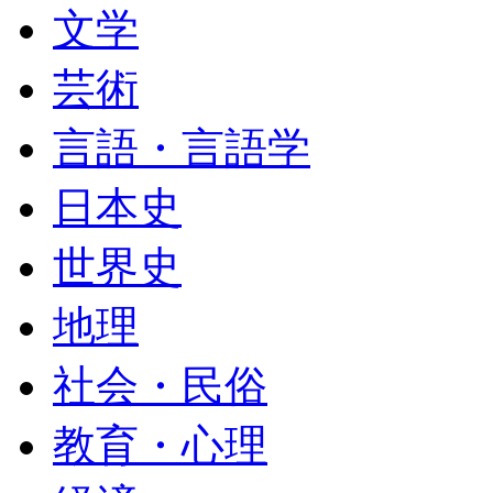
文学
芸術
言語・言語学
日本史
世界史
地理
社会・民俗
教育・心理