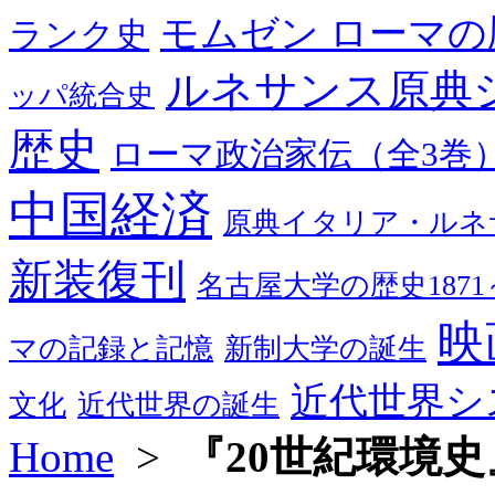
モムゼン ローマの
ランク史
ルネサンス原典
ッパ統合史
歴史
ローマ政治家伝（全3巻
中国経済
原典イタリア・ルネ
新装復刊
名古屋大学の歴史1871～
映
マの記録と記憶
新制大学の誕生
近代世界シ
文化
近代世界の誕生
Home
>
『20世紀環境史