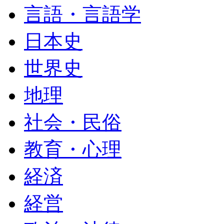
言語・言語学
日本史
世界史
地理
社会・民俗
教育・心理
経済
経営