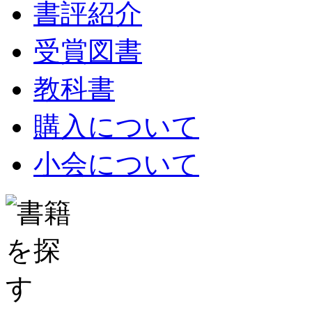
書評紹介
受賞図書
教科書
購入について
小会について