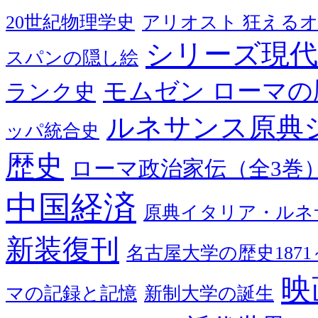
20世紀物理学史
アリオスト 狂える
シリーズ現代
スパンの隠し絵
モムゼン ローマの
ランク史
ルネサンス原典
ッパ統合史
歴史
ローマ政治家伝（全3巻
中国経済
原典イタリア・ルネ
新装復刊
名古屋大学の歴史1871～
映
マの記録と記憶
新制大学の誕生