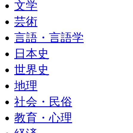
文学
芸術
言語・言語学
日本史
世界史
地理
社会・民俗
教育・心理