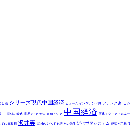
シリーズ現代中国経済
モ
フランク史
隠し絵
ヒューム イングランド史
中国経済
巻）
世俗の時代
世界史のなかの東南アジア
原典イタリア・ルネ
沢井実
近代世界システム
しての日教組
軍国の文化
近代世界の誕生
野蛮と宗教