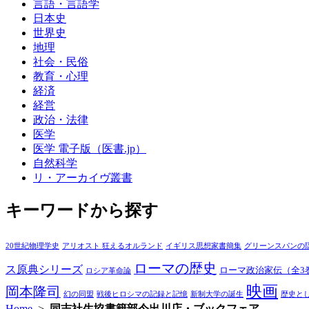
言語・言語学
日本史
世界史
地理
社会・民俗
教育・心理
経済
経営
政治・法律
医学
医学 電子版（医書.jp）
自然科学
リ・アーカイヴ叢書
キーワードから探す
20世紀物理学史
アリオスト 狂えるオルランド
イギリス思想家書簡集
グリーンスパンの
ローマの歴史
ス原典シリーズ
ローマ政治家伝（全3
ロシア革命論
映画
岡本隆司
幻の同盟
戦後ヒロシマの記録と記憶
新制大学の誕生
歴史と
Home
>
同志社生協書籍部今出川店・ブックフェア