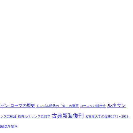
ルネサン
ムゼン ローマの歴史
モンゴル時代の「知」の東西
ヨーロッパ統合史
古典新装復刊
サンス芸術論
原典ルネサンス自然学
名古屋大学の歴史1871～2019
電磁気学読本