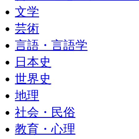
文学
芸術
言語・言語学
日本史
世界史
地理
社会・民俗
教育・心理