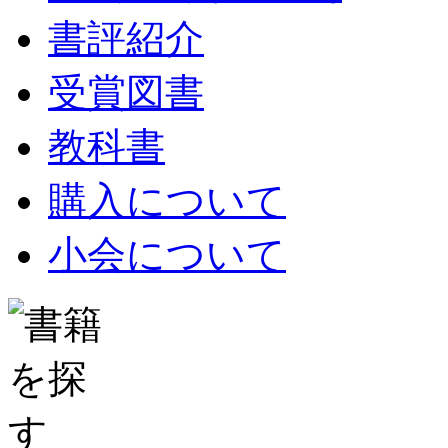
書評紹介
受賞図書
教科書
購入について
小会について