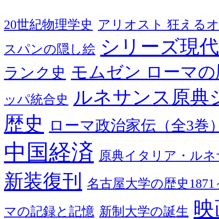
20世紀物理学史
アリオスト 狂える
シリーズ現代
スパンの隠し絵
モムゼン ローマの
ランク史
ルネサンス原典
ッパ統合史
歴史
ローマ政治家伝（全3巻
中国経済
原典イタリア・ルネ
新装復刊
名古屋大学の歴史1871～
映
マの記録と記憶
新制大学の誕生