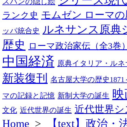
シリーズ現代
スパンの隠し絵
モムゼン ローマの
ランク史
ルネサンス原典
ッパ統合史
歴史
ローマ政治家伝（全3巻
中国経済
原典イタリア・ルネ
新装復刊
名古屋大学の歴史1871～
映
マの記録と記憶
新制大学の誕生
近代世界シ
文化
近代世界の誕生
Home
>
【text】政治・