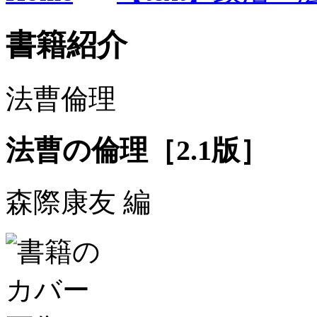
書籍紹介
法曹倫理
法曹の倫理［2.1版］
森際康友 編