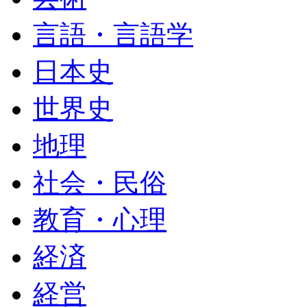
言語・言語学
日本史
世界史
地理
社会・民俗
教育・心理
経済
経営