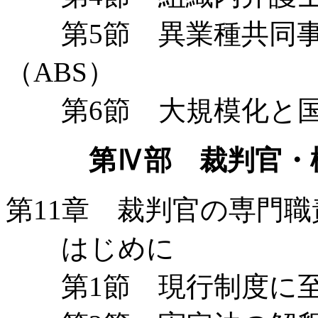
第5節 異業種共同事業
（ABS）
第6節 大規模化と国
第Ⅳ部 裁判官・
第11章 裁判官の専門職
はじめに
第1節 現行制度に至