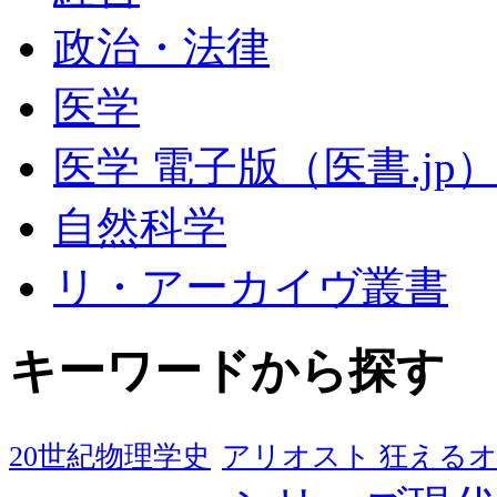
政治・法律
医学
医学 電子版（医書.jp
自然科学
リ・アーカイヴ叢書
キーワードから探す
20世紀物理学史
アリオスト 狂える