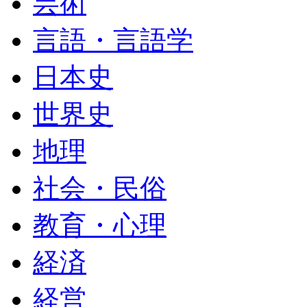
芸術
言語・言語学
日本史
世界史
地理
社会・民俗
教育・心理
経済
経営