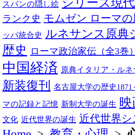
シリーズ現代
スパンの隠し絵
モムゼン ローマの
ランク史
ルネサンス原典
ッパ統合史
歴史
ローマ政治家伝（全3巻
中国経済
原典イタリア・ルネ
新装復刊
名古屋大学の歴史1871～
映
マの記録と記憶
新制大学の誕生
近代世界シ
文化
近代世界の誕生
Home
>
教育・心理
>