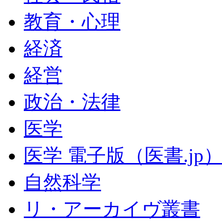
教育・心理
経済
経営
政治・法律
医学
医学 電子版（医書.jp
自然科学
リ・アーカイヴ叢書