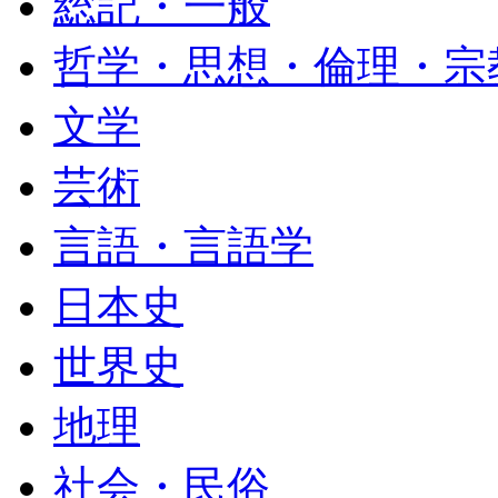
総記・一般
哲学・思想・倫理・宗
文学
芸術
言語・言語学
日本史
世界史
地理
社会・民俗