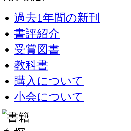
過去1年間の新刊
書評紹介
受賞図書
教科書
購入について
小会について