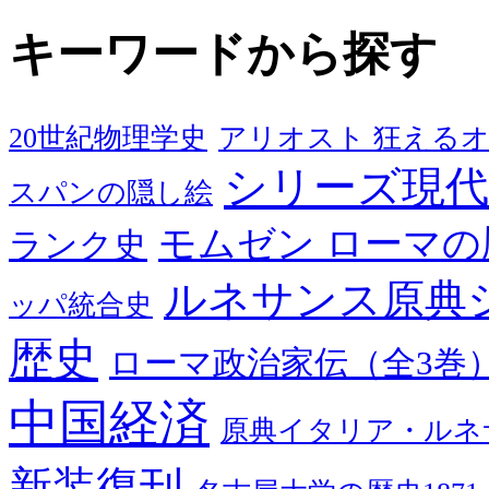
キーワードから探す
20世紀物理学史
アリオスト 狂える
シリーズ現代
スパンの隠し絵
モムゼン ローマの
ランク史
ルネサンス原典
ッパ統合史
歴史
ローマ政治家伝（全3巻
中国経済
原典イタリア・ルネ
新装復刊