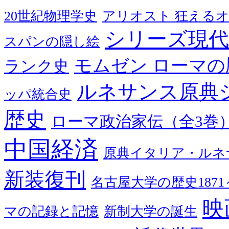
20世紀物理学史
アリオスト 狂える
シリーズ現代
スパンの隠し絵
モムゼン ローマの
ランク史
ルネサンス原典
ッパ統合史
歴史
ローマ政治家伝（全3巻
中国経済
原典イタリア・ルネ
新装復刊
名古屋大学の歴史1871～
映
マの記録と記憶
新制大学の誕生