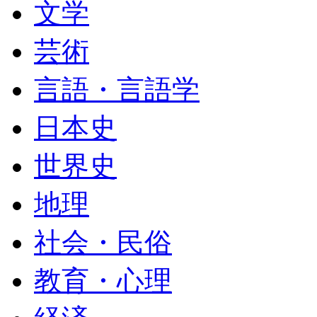
文学
芸術
言語・言語学
日本史
世界史
地理
社会・民俗
教育・心理