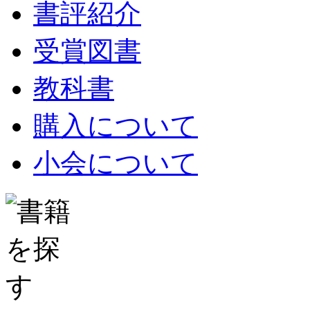
書評紹介
受賞図書
教科書
購入について
小会について