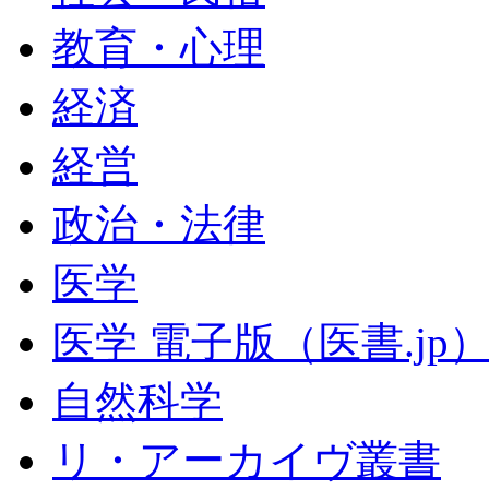
教育・心理
経済
経営
政治・法律
医学
医学 電子版（医書.jp
自然科学
リ・アーカイヴ叢書