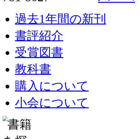
過去1年間の新刊
書評紹介
受賞図書
教科書
購入について
小会について