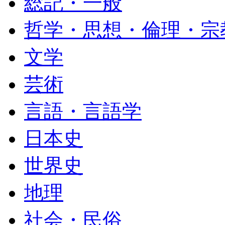
総記・一般
哲学・思想・倫理・宗
文学
芸術
言語・言語学
日本史
世界史
地理
社会・民俗