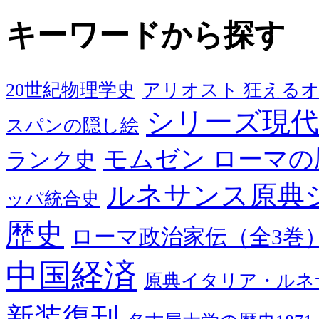
キーワードから探す
20世紀物理学史
アリオスト 狂える
シリーズ現代
スパンの隠し絵
モムゼン ローマの
ランク史
ルネサンス原典
ッパ統合史
歴史
ローマ政治家伝（全3巻
中国経済
原典イタリア・ルネ
新装復刊