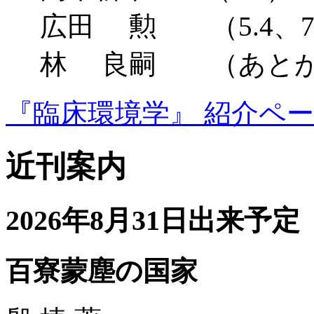
広田 勲 （5.4、7.
林 良嗣 （あとが
『臨床環境学』 紹介ペ
近刊案内
2026年8月31日出来予定
百寮蒙塵の国家