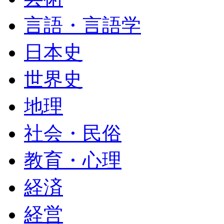
言語・言語学
日本史
世界史
地理
社会・民俗
教育・心理
経済
経営