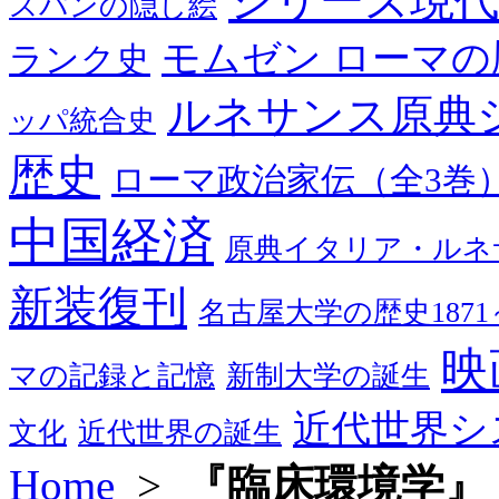
シリーズ現代
スパンの隠し絵
モムゼン ローマの
ランク史
ルネサンス原典
ッパ統合史
歴史
ローマ政治家伝（全3巻
中国経済
原典イタリア・ルネ
新装復刊
名古屋大学の歴史1871～
映
マの記録と記憶
新制大学の誕生
近代世界シ
文化
近代世界の誕生
Home
>
『臨床環境学』