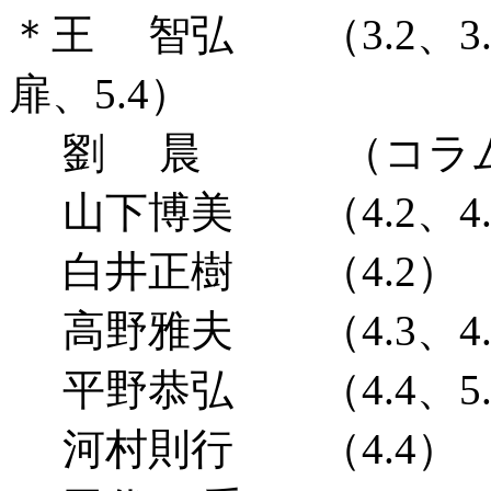
＊王 智弘 （3.2、3.3
扉、5.4）
劉 晨 （コラム1、5
山下博美 （4.2、4.
白井正樹 （4.2）
高野雅夫 （4.3、4.4、
平野恭弘 （4.4、5.
河村則行 （4.4）