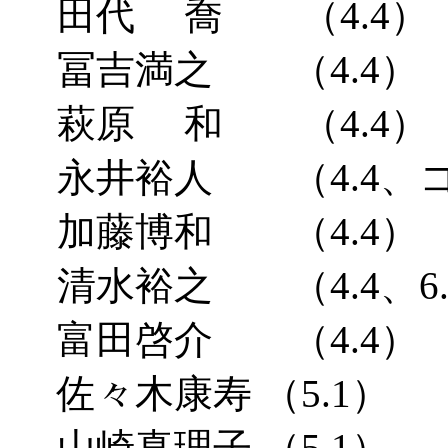
田代 喬 （4.4）
冨吉満之 （4.4）
萩原 和 （4.4）
永井裕人 （4.4、コ
加藤博和 （4.4）
清水裕之 （4.4、6.3
富田啓介 （4.4）
佐々木康寿 （5.1）
山崎真理子 （5.1）