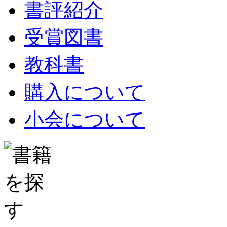
書評紹介
受賞図書
教科書
購入について
小会について