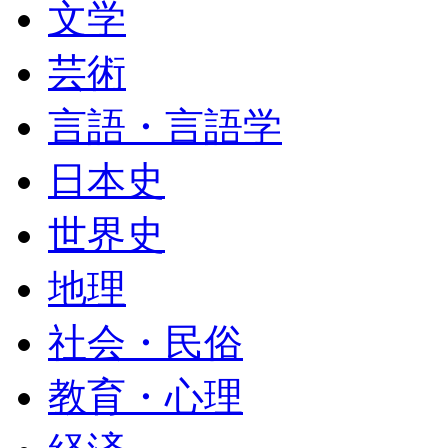
文学
芸術
言語・言語学
日本史
世界史
地理
社会・民俗
教育・心理