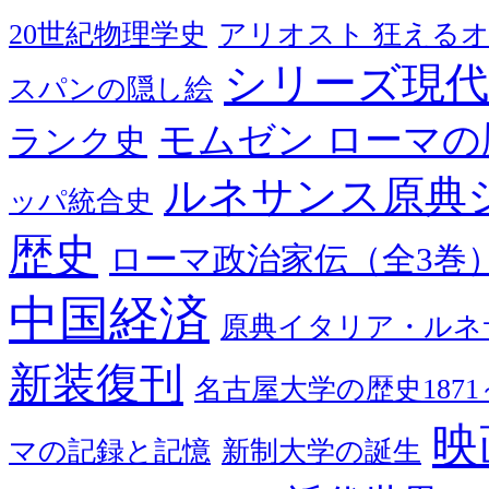
20世紀物理学史
アリオスト 狂える
シリーズ現代
スパンの隠し絵
モムゼン ローマの
ランク史
ルネサンス原典
ッパ統合史
歴史
ローマ政治家伝（全3巻
中国経済
原典イタリア・ルネ
新装復刊
名古屋大学の歴史1871～
映
マの記録と記憶
新制大学の誕生