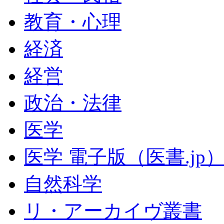
教育・心理
経済
経営
政治・法律
医学
医学 電子版（医書.jp
自然科学
リ・アーカイヴ叢書