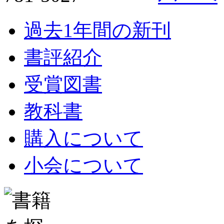
過去1年間の新刊
書評紹介
受賞図書
教科書
購入について
小会について