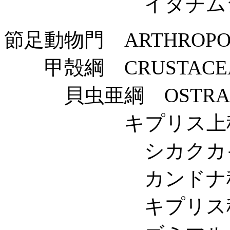
イタチムシ科 Chae
節足動物門 ARTHROPO
甲殻綱 CRUSTACE
貝虫亜綱 OSTRAC
キプリス上科 Cyp
シカクカイミジンコ科
カンドナ科 Cand
キプリス科 Cypr