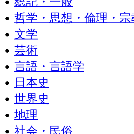
総記・一般
哲学・思想・倫理・宗
文学
芸術
言語・言語学
日本史
世界史
地理
社会・民俗