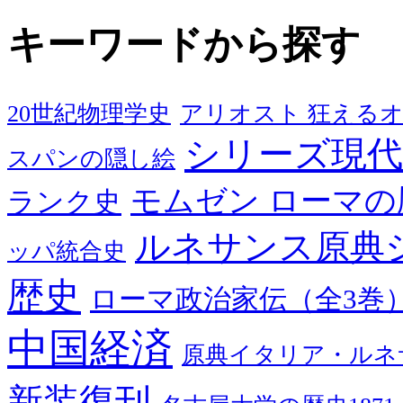
キーワードから探す
20世紀物理学史
アリオスト 狂える
シリーズ現代
スパンの隠し絵
モムゼン ローマの
ランク史
ルネサンス原典
ッパ統合史
歴史
ローマ政治家伝（全3巻
中国経済
原典イタリア・ルネ
新装復刊