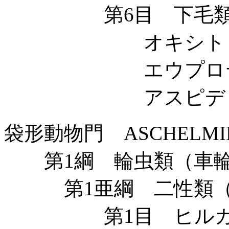
第6目 下毛類 Hypo
オキシトリッカ科 Ox
エウプロテス科 Eu
アスピディスカ科 As
袋形動物門 ASCHELMI
第1綱 輪虫類（車輪虫類
第1亜綱 二性類（双生
第1目 ヒルガタワムシ