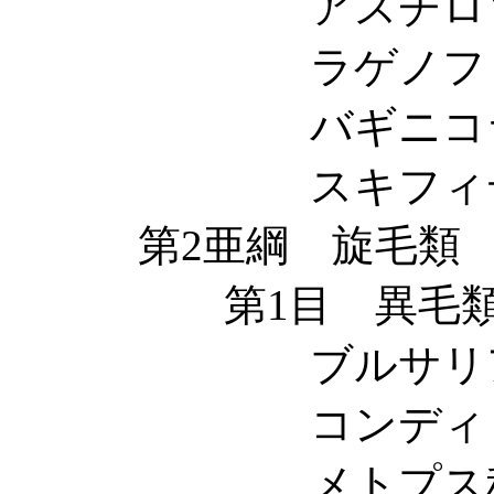
アスチロゾン科 Ast
ラゲノフィリス科 La
バギニコラ科 Vagi
スキフィディア科 Sc
第2亜綱 旋毛類 Spiro
第1目 異毛類 Heter
ブルサリア科 Bur
コンディロストマ科 C
メトプス科 Met