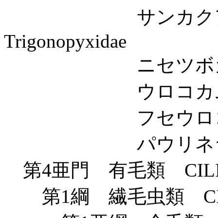
サンカクアナ
Trigonopyxidae
ニセツボカムリ科 Pse
ウロコカムリ科 Eu
フセウロコカムリ科 
パウリネラ科 Paul
第4亜門 有毛類 CILI
第1綱 繊毛虫類 CIL