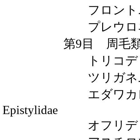
フロントニア科 Fro
プレウロネマ科 Ple
第9目 周毛類 Perit
トリコディナ科 Tri
ツリガネムシ科 Vor
エダワカレツ
Epistylidae
オフリディウム科 O