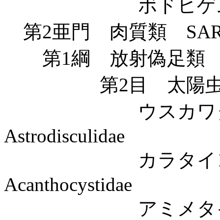
ボドヒゲムシ科 Bo
第2亜門 肉質類 SARC
第1綱 放射偽足類 AC
第2目 太陽虫類 He
ウスカワタイ
Astrodisculidae
カラタイヨウ
Acanthocystidae
アミメタイヨ