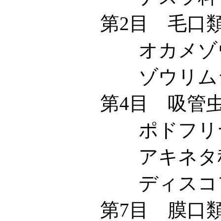
第2目 毛口類 Trich
オカメゾウリムシ科 
ゾウリムシ科 Para
第4目 吸管虫類 Su
ポドフリヤ科 Pod
アキネタ科 Acin
ディスコフリヤ科 Di
第7目 膜口類 Hymen