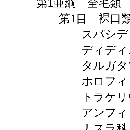
第1亜綱 全毛類 Holo
第1目 裸口類 Cymn
スパシディウム科 Sp
ディディニウム科 D
タルガタゾウリムシ科
ホロフィリヤ科 Ho
トラケリウス科 Tra
アンフィレプツス科 A
ナスラ科 Nassu