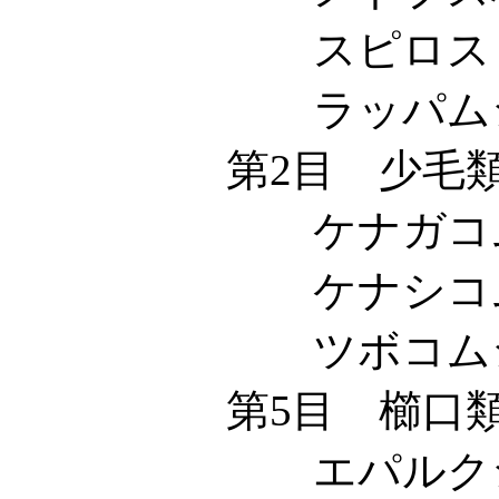
スピロストマム科 Sp
ラッパムシ科 Ste
第2目 少毛類 Oligo
ケナガコムシ科 Ha
ケナシコムシ科 Stro
ツボコムシ科 Tin
第5目 櫛口類 Cten
エパルクシス科 Ep