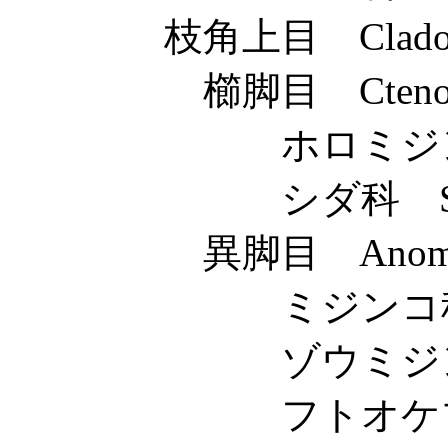
枝角上目 Cladoce
櫛脚目 Ctenop
ホロミジンコ科 Ho
シダ科 Sidi
異脚目 Anomop
ミジンコ科 Daph
ゾウミジンコ科 Bo
フトオケブカミジンコ科