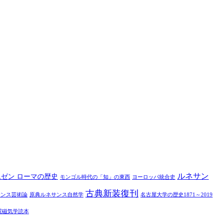
ルネサン
ムゼン ローマの歴史
モンゴル時代の「知」の東西
ヨーロッパ統合史
古典新装復刊
サンス芸術論
原典ルネサンス自然学
名古屋大学の歴史1871～2019
電磁気学読本