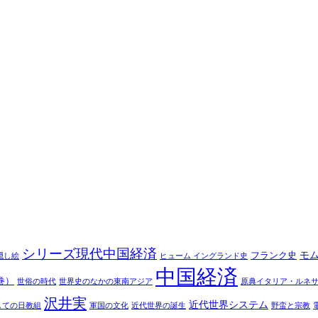
シリーズ現代中国経済
モ
フランク史
隠し絵
ヒューム イングランド史
中国経済
巻）
世俗の時代
世界史のなかの東南アジア
原典イタリア・ルネ
沢井実
近代世界システム
しての日教組
軍国の文化
近代世界の誕生
野蛮と宗教