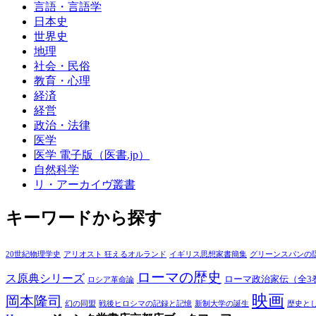
言語・言語学
日本史
世界史
地理
社会・民俗
教育・心理
経済
経営
政治・法律
医学
医学 電子版（医書.jp）
自然科学
リ・アーカイヴ叢書
キーワードから探す
20世紀物理学史
アリオスト 狂えるオルランド
イギリス思想家書簡集
グリーンスパンの
ローマの歴史
ス原典シリーズ
ローマ政治家伝（全3
ロシア革命論
映画
岡本隆司
幻の同盟
戦後ヒロシマの記録と記憶
新制大学の誕生
歴史と