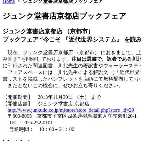
Home
>
ジュンク堂書店京都店ブックフェア
ジュンク堂書店京都店ブックフェア
ジュンク堂書店京都店 （京都市）
ブックフェア “今こそ 『近代世界システム』 を読
現在、ジュンク堂書店京都店 （京都市） におきまして、
『
み直す” を開催しております。
注目は選書で、訳者である川
に刊行された関連図書、川北先生の著訳書やウォーラーステ
フェアスペースには、川北先生による解説文 （「近代世界シ
書リストを掲載したパンフレットを店頭にて無料配布してお
またとないこの機会に、ぜひお立ち寄りください。
【開催期間】 2013年11月30日 （土） まで
【開催店舗】 ジュンク堂書店 京都店
http://www.junkudo.co.jp/mj/store/store_detail.php?store_id=29
〒600-8005 京都市下京区四条通柳馬場東入立売東町20-1
TEL： 075-252-0101
営業時間： 10：00～21：00