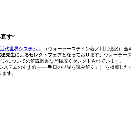
み直す”
近代世界システム』
（ウォーラーステイン著／川北稔訳） 全4
北稔先生によるセレクトフェアとなっております。
ウォーラー
インについての解説図書など幅広くセレクトされています。
ステムのすすめ —— 明日の世界を読み解く」） を掲載し
ります。